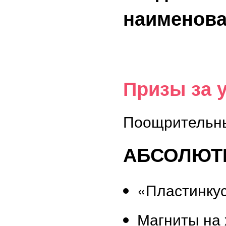
наименов
Призы за 
Поощрительны
АБСОЛЮТН
«Пластинку
Магниты на 