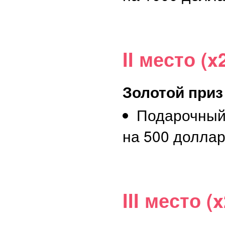
II место (x
Золотой приз
Подарочный
на 500 долла
III место (x