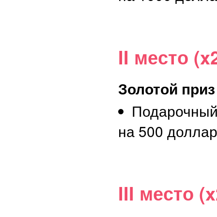
II место (x
Золотой приз
Подарочный
на 500 долла
III место (x