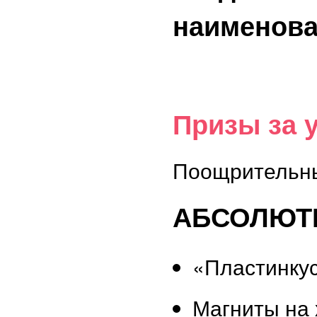
наименов
Призы за 
Поощрительны
АБСОЛЮТН
«Пластинку
Магниты на 