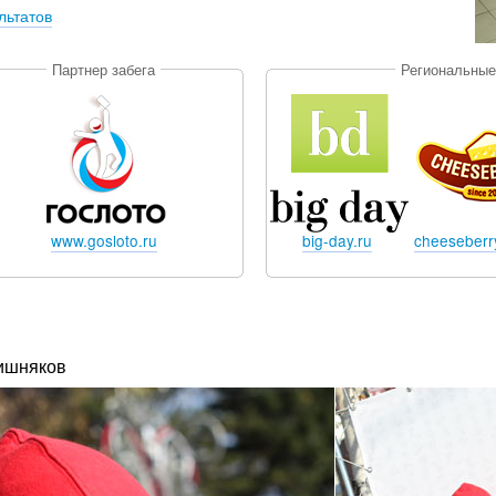
льтатов
Партнер забега
Региональные
www.gosloto.ru
big-day.ru
cheeseberry
ишняков