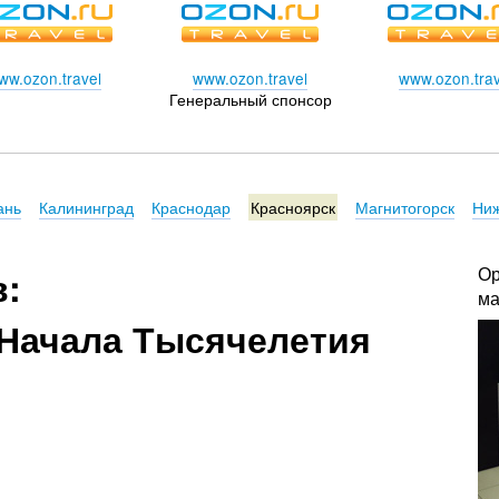
ww.ozon.travel
www.ozon.travel
www.ozon.trav
Генеральный спонсор
ань
Калининград
Краснодар
Красноярск
Магнитогорск
Ниж
Ор
в:
ма
Начала Тысячелетия