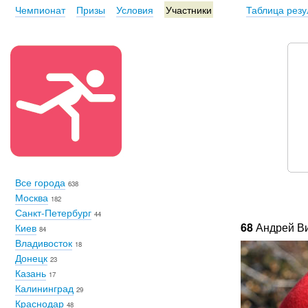
Чемпионат
Призы
Условия
Участники
Таблица резу
Все города
638
Москва
182
Санкт-Петербург
44
68
Андрей В
Киев
84
Владивосток
18
Донецк
23
Казань
17
Калининград
29
Краснодар
48