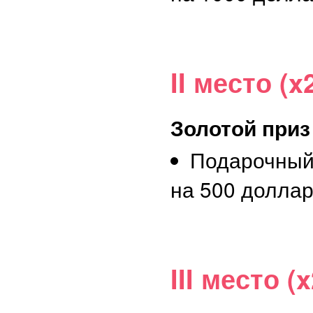
II место (x
Золотой приз
Подарочный
на 500 долла
III место (x