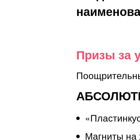
наименов
Призы за 
Поощрительны
АБСОЛЮТН
«Пластинку
Магниты на 