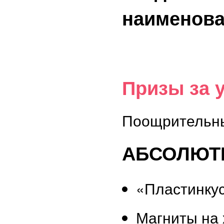
наименов
Призы за 
Поощрительны
АБСОЛЮТН
«Пластинку
Магниты на 