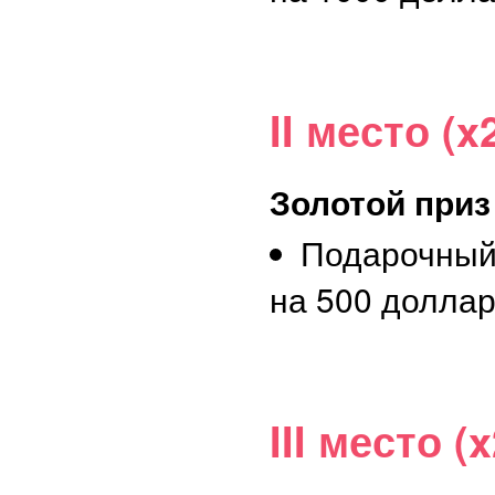
II место (x
Золотой приз
Подарочный
на 500 долла
III место (x