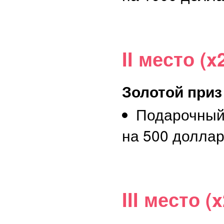
II место (x
Золотой приз
Подарочный
на 500 долла
III место (x