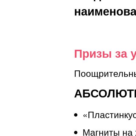
наименов
Призы за 
Поощрительны
АБСОЛЮТН
«Пластинку
Магниты на 