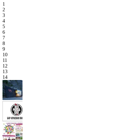
1
2
3
4
5
6
7
8
9
10
11
12
13
14