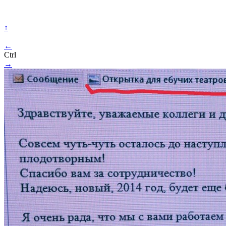
↑
←
Ctrl
→