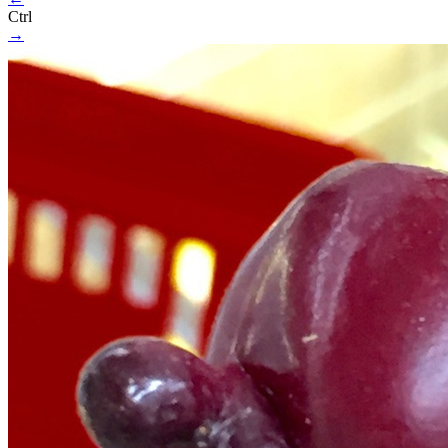
Ctrl
→