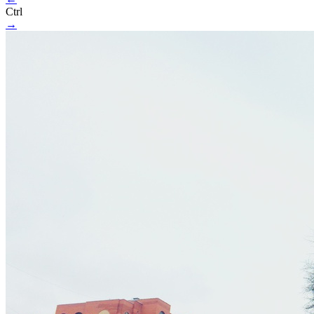
Ctrl
→