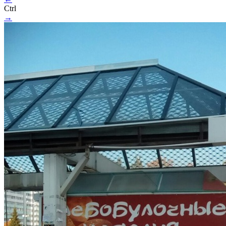
Ctrl
→