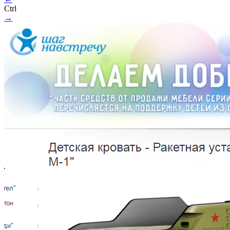
Ctrl
→