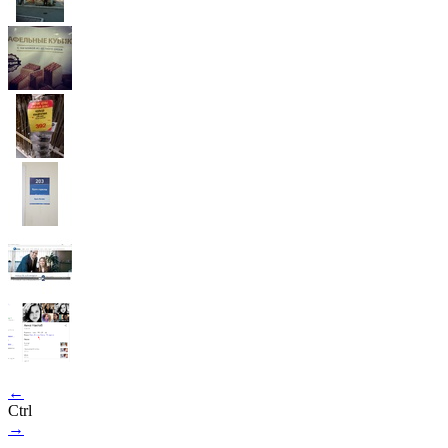
←
Ctrl
→