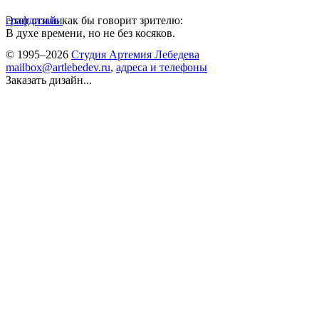
Этот стиль как бы говорит зрителю:
графдизайн
В духе времени, но не без косяков.
© 1995–2026
Студия Артемия Лебедева
mailbox@artlebedev.ru
,
адреса и телефоны
Заказать дизайн...