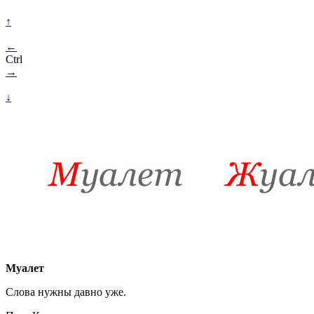
↑
←
Ctrl
→
↓
Муалет
Слова нужны давно уже.