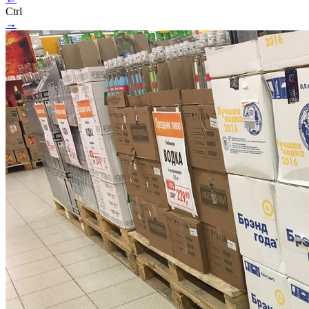
Ctrl
→