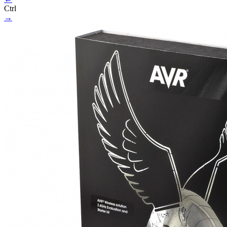
Ctrl
→