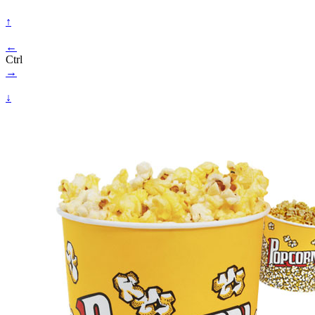
↑
←
Ctrl
→
↓