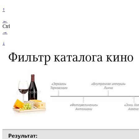
↑
←
Ctrl
→
↓