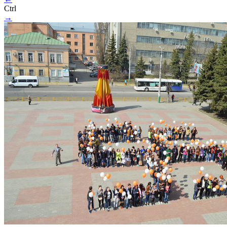
Ctrl
→