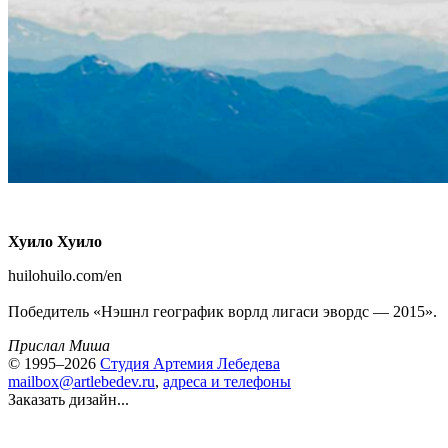
Хуило Хуило
huilohuilo.com/en
Победитель «Нэшнл географик ворлд лигаси эвордс — 2015».
Прислал Миша
© 1995–2026
Студия Артемия Лебедева
mailbox@artlebedev.ru
,
адреса и телефоны
Заказать дизайн...