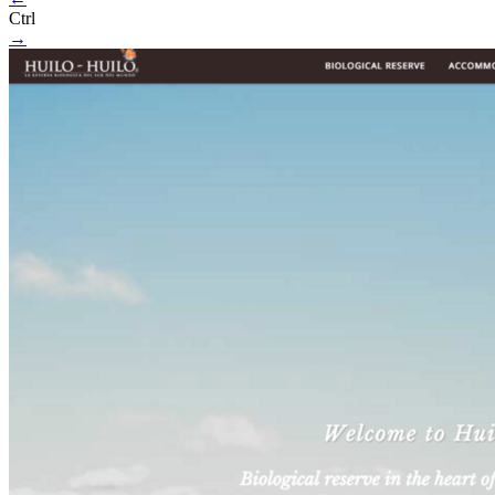
Ctrl
→