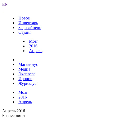
EN
Новое
Инвентарь
Задизайнено
Студия
Мозг
2016
Апрель
Магазинус
Медиа
Экспресс
Иронов
Журналус
Мозг
2016
Апрель
Апрель 2016
Бизнес-линч