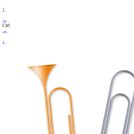
↑
←
Ctrl
→
↓