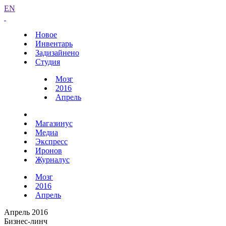
EN
Новое
Инвентарь
Задизайнено
Студия
Мозг
2016
Апрель
Магазинус
Медиа
Экспресс
Иронов
Журналус
Мозг
2016
Апрель
Апрель 2016
Бизнес-линч