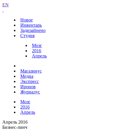
EN
Новое
Инвентарь
Задизайнено
Студия
Мозг
2016
Апрель
Магазинус
Медиа
Экспресс
Иронов
Журналус
Мозг
2016
Апрель
Апрель 2016
Бизнес-линч