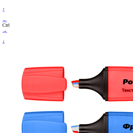
↑
←
Ctrl
→
↓