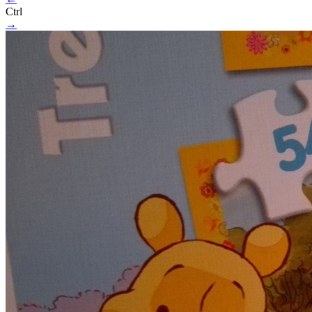
Ctrl
→