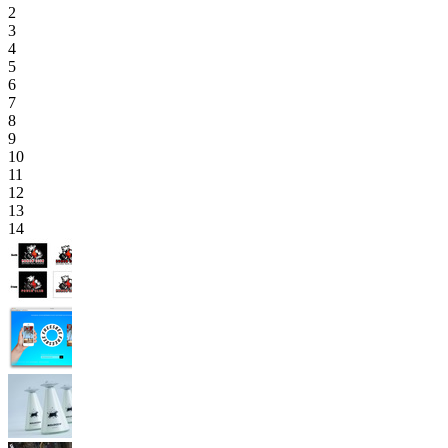
2
3
4
5
6
7
8
9
10
11
12
13
14