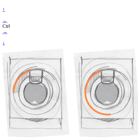
↑
←
Ctrl
→
↓