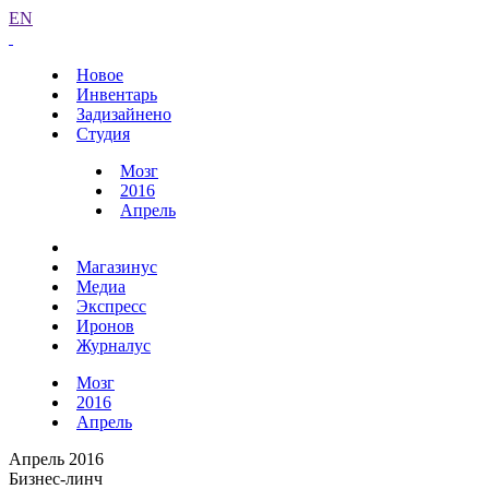
EN
Новое
Инвентарь
Задизайнено
Студия
Мозг
2016
Апрель
Магазинус
Медиа
Экспресс
Иронов
Журналус
Мозг
2016
Апрель
Апрель 2016
Бизнес-линч