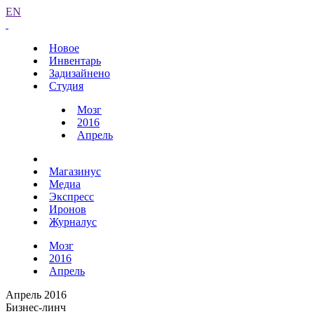
EN
Новое
Инвентарь
Задизайнено
Студия
Мозг
2016
Апрель
Магазинус
Медиа
Экспресс
Иронов
Журналус
Мозг
2016
Апрель
Апрель 2016
Бизнес-линч