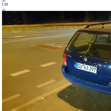
Ctrl
→