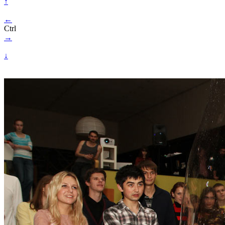
↑
←
Ctrl
→
↓