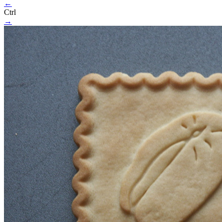
←
Ctrl
→