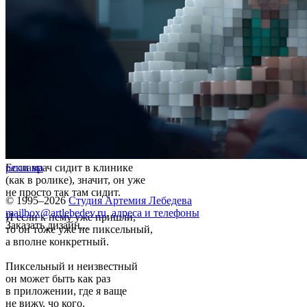
Если врач сидит в клинике
реклама
(как в ролике), значит, он уже
не просто так там сидит.
© 1995–2026
Студия Артемия Лебедева
mailbox@artlebedev.ru
,
адреса и телефоны
И если к нему уже пришли,
Заказать дизайн...
то он тоже уже не пиксельный,
а вполне конкретный.
Пиксельный и неизвестный
он может быть как раз
в приложении, где я ваще
не вижу, чо кого.