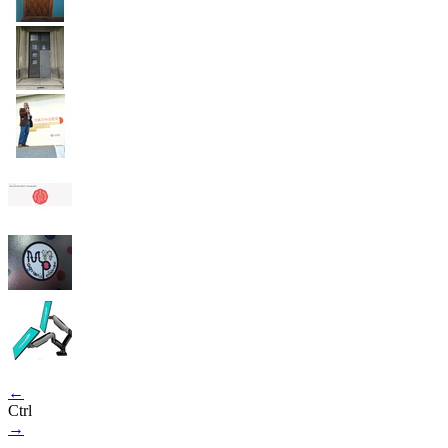
←
Ctrl
→