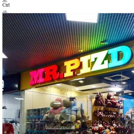
Ctrl
→