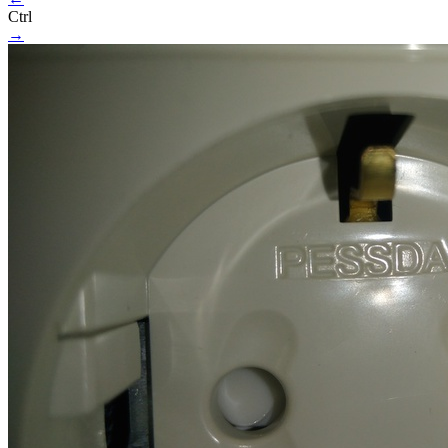
Ctrl
→