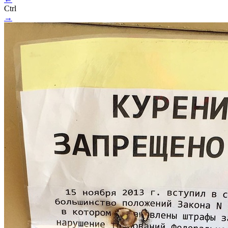
Ctrl
→