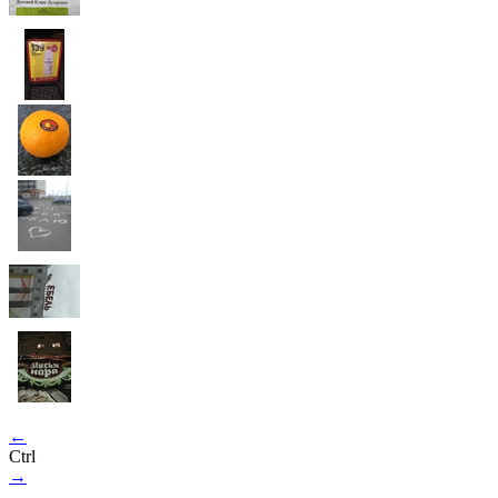
←
Ctrl
→