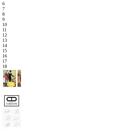
6
7
8
9
10
11
12
13
14
15
16
17
18