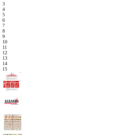
3
4
5
6
7
8
9
10
11
12
13
14
15