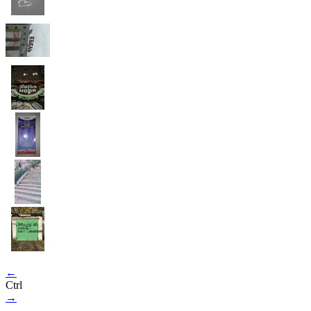
←
Ctrl
→