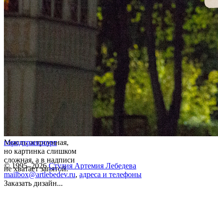
Мысль остроумная,
город
транспорт
но картинка слишком
сложная, а в надписи
© 1995–2026
Студия Артемия Лебедева
не хватает запятой.
mailbox@artlebedev.ru
,
адреса и телефоны
Заказать дизайн...