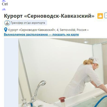
Ctrl
→