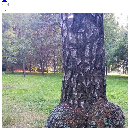
Ctrl
→