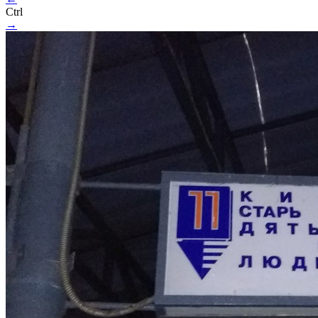
Ctrl
→