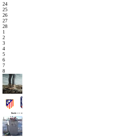
24
25
26
27
28
1
2
3
4
5
6
7
8