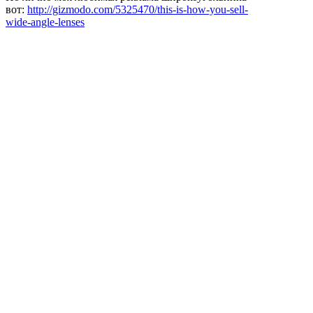
вот:
http://gizmodo.com/5325470/this-is-how-you-sell-
wide-angle-lenses