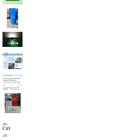
←
Ctrl
→