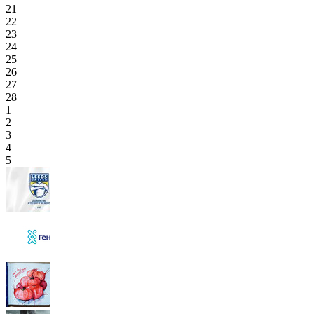
21
22
23
24
25
26
27
28
1
2
3
4
5