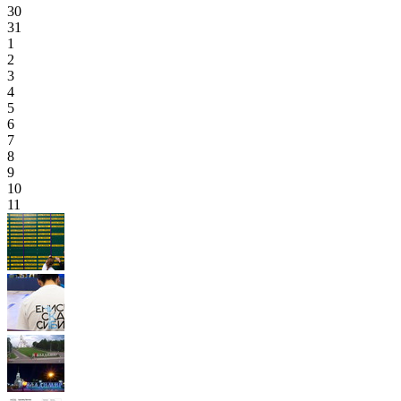
30
31
1
2
3
4
5
6
7
8
9
10
11