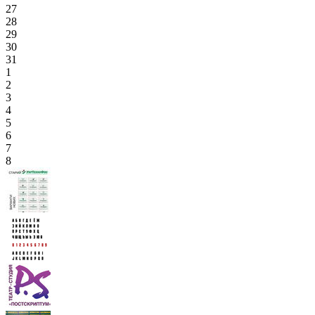
27
28
29
30
31
1
2
3
4
5
6
7
8