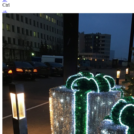
Ctrl
→