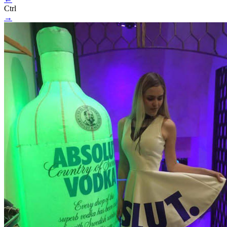
Ctrl
→