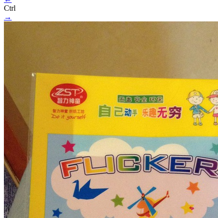
Ctrl
→