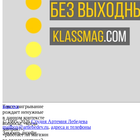
Такое заигрывание
верстка
рождает ненужные
в данном контексте
© 1995–2026
Студия Артемия Лебедева
вопросы: «когда
mailbox@artlebedev.ru
,
адреса и телефоны
завтрак?»,
Заказать дизайн...
«работает ли магазин