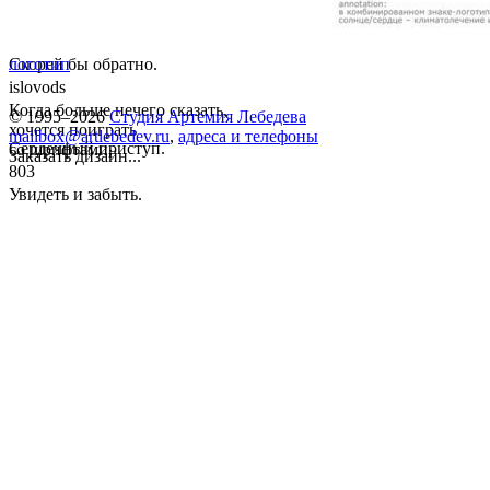
Скорей бы обратно.
логотип
islovods
Когда больше нечего сказать,
© 1995–2026
Студия Артемия Лебедева
хочется поиграть
mailbox@artlebedev.ru
,
адреса и телефоны
Сердечный приступ.
со шрифтами.
Заказать дизайн...
803
Увидеть и забыть.