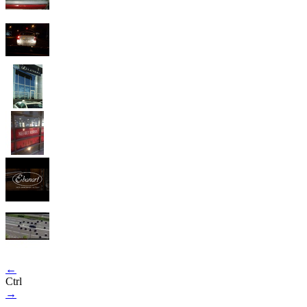
←
Ctrl
→